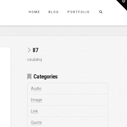
T
t
W
HOME
BLOG
PORTFOLIO
87
vzubiknj
Categories
Audio
Image
Link
Quote