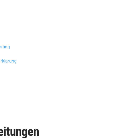
sting
erklärung
eitungen