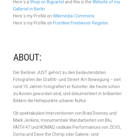
Here´s a
Shop on Bigcartel
and this is the
Website of my
Gallerist in Berlin
.
Here´s my Profile on
Wikimedia-Commons
.
Here´s my Profile on
Frontline Freelancer Register
.
ABOUT:
Der Berliner JUST gehört zu den bedeutendsten
Fotografen der Grafitti- und Street-Art-Bewegung – seit
rund 10 Jahren fotografiert er Künstler, die heute schon
zu Ikonen geworden sind, und dokumentiert in brillianten
Bildern die Höhepunkte urbaner Kultur.
Ob spektakuläre Interventionen von Brad Downey und
Mark Jenkins, monumentale Wandarbeiten von Blu,
FAITH 47 und NOMAD, radikale Performances von ZEVS,
Doma und Dave the Chimp oder Galerie- und