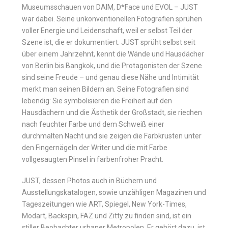
Museumsschauen von DAIM, D*Face und EVOL – JUST
war dabei. Seine unkonventionellen Fotografien sprühen
voller Energie und Leidenschaft, weil er selbst Teil der
Szene ist, die er dokumentiert. JUST sprüht selbst seit
über einem Jahrzehnt, kennt die Wände und Hausdächer
von Berlin bis Bangkok, und die Protagonisten der Szene
sind seine Freude – und genau diese Nähe und Intimität
merkt man seinen Bildern an. Seine Fotografien sind
lebendig: Sie symbolisieren die Freiheit auf den
Hausdächern und die Ästhetik der Großstadt, sie riechen
nach feuchter Farbe und dem Schweiß einer
durchmalten Nacht und sie zeigen die Farbkrusten unter
den Fingernägeln der Writer und die mit Farbe
vollgesaugten Pinsel in farbenfroher Pracht.
JUST, dessen Photos auch in Büchern und
Ausstellungskatalogen, sowie unzähligen Magazinen und
Tageszeitungen wie ART, Spiegel, New York-Times,
Modart, Backspin, FAZ und Zitty zu finden sind, ist ein
stiller Beobachter urbaner Metropolen. Er gehört dazu, ist