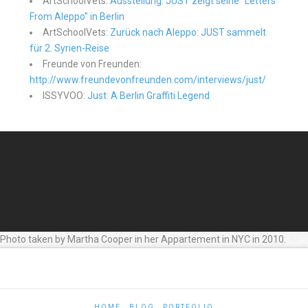
ArtSchoolVets:
Ausstellung: JUST zeigt seine “Letters
From Aleppo” in Berlin
ArtSchoolVets:
Zurück nach Aleppo: JUST sammelt
für 2. Syrien-Reise
Freunde von Freunden:
http://www.freundevonfreunden.com/interviews/just/
ISSYVOO:
Just: A Berlin Graffiti Legend
Photo taken by Martha Cooper in her Appartement in NYC in 2010.
HOME
BLOG
PORTFOLIO