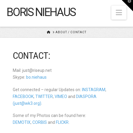
T
t
BORIS NIEHAUS
W
Nav
HOME
ABOUT / CONTACT
CONTACT:
Mail: just@riseup.net
Skype:
bo.niehaus
Get connected – regular Updates on:
INSTAGRAM
,
FACEBOOK
,
TWITTER
,
VIMEO
and
DIASPORA
(just@wk3.org)
.
Some of my Photos can be found here:
DEMOTIX
,
CORBIS
and
FLICKR
.