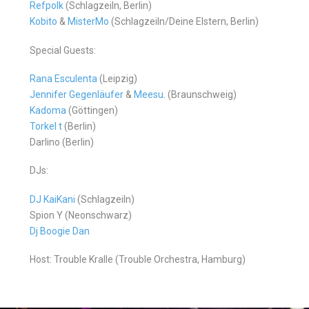
Refpolk
(Schlagzeiln, Berlin)
Kobito
&
MisterMo
(Schlagzeiln/Deine Elstern, Berlin)
Special Guests:
Rana Esculenta
(Leipzig)
Jennifer Gegenläufer
&
Meesu
. (Braunschweig)
Kadoma
(Göttingen)
Torkel t
(Berlin)
Darlino (Berlin)
DJs:
DJ KaiKani
(Schlagzeiln)
Spion Y (Neonschwarz)
Dj Boogie Dan
Host: Trouble Kralle (Trouble Orchestra, Hamburg)