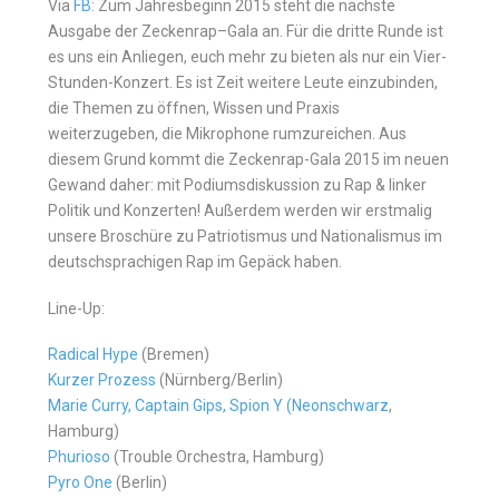
Via
FB
: Zum Jahresbeginn 2015 steht die nächste
Ausgabe der Zeckenrap–Gala an. Für die dritte Runde ist
es uns ein Anliegen, euch mehr zu bieten als nur ein Vier-
Stunden-Konzert. Es ist Zeit weitere Leute einzubinden,
die Themen zu öffnen, Wissen und Praxis
weiterzugeben, die Mikrophone rumzureichen. Aus
diesem Grund kommt die Zeckenrap-Gala 2015 im neuen
Gewand daher: mit Podiumsdiskussion zu Rap & linker
Politik und Konzerten! Außerdem werden wir erstmalig
unsere Broschüre zu Patriotismus und Nationalismus im
deutschsprachigen Rap im Gepäck haben.
Line-Up:
Radical Hype
(Bremen)
Kurzer Prozess
(Nürnberg/Berlin)
Marie Curry, Captain Gips, Spion Y (Neonschwarz
,
Hamburg)
Phurioso
(Trouble Orchestra, Hamburg)
Pyro One
(Berlin)