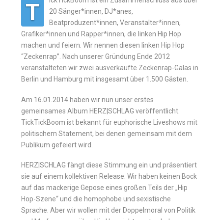
ickTickBoom ist ein Zusammenschluss aus über
T
20 Sänger*innen, DJ*anes,
Beatproduzent*innen, Veranstalter*innen,
Grafiker*innen und Rapper*innen, die linken Hip Hop
machen und feiern. Wir nennen diesen linken Hip Hop
“Zeckenrap”. Nach unserer Gründung Ende 2012
veranstalteten wir zwei ausverkaufte Zeckenrap-Galas in
Berlin und Hamburg mit insgesamt über 1.500 Gästen.
Am 16.01.2014 haben wir nun unser erstes
gemeinsames Album HERZ|SCHLAG veröffentlicht.
TickTickBoom ist bekannt für euphorische Liveshows mit
politischem Statement, bei denen gemeinsam mit dem
Publikum gefeiert wird.
HERZ|SCHLAG fängt diese Stimmung ein und präsentiert
sie auf einem kollektiven Release. Wir haben keinen Bock
auf das mackerige Gepose eines großen Teils der „Hip
Hop-Szene“ und die homophobe und sexistische
Sprache. Aber wir wollen mit der Doppelmoral von Politik