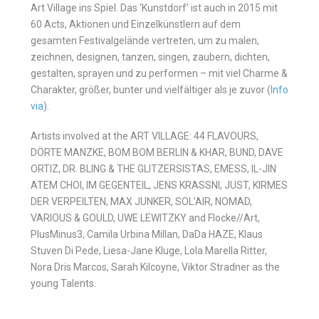
Art Village ins Spiel. Das ‘Kunstdorf’ ist auch in 2015 mit
60 Acts, Aktionen und Einzelkünstlern auf dem
gesamten Festivalgelände vertreten, um zu malen,
zeichnen, designen, tanzen, singen, zaubern, dichten,
gestalten, sprayen und zu performen – mit viel Charme &
Charakter, größer, bunter und vielfältiger als je zuvor (
Info
via
).
Artists involved at the ART VILLAGE: 44 FLAVOURS,
DÖRTE MANZKE, BOM BOM BERLIN & KHAR, BUND, DAVE
ORTIZ, DR. BLING & THE GLITZERSISTAS, EMESS, IL-JIN
ATEM CHOI, IM GEGENTEIL, JENS KRASSNI, JUST, KIRMES
DER VERPEILTEN, MAX JUNKER, SOL’AIR, NOMAD,
VARIOUS & GOULD, UWE LEWITZKY and Flocke//Art,
PlusMinus3, Camila Urbina Millan, DaDa HAZE, Klaus
Stuven Di Pede, Liesa-Jane Kluge, Lola Marella Ritter,
Nora Dris Marcos, Sarah Kilcoyne, Viktor Stradner as the
young Talents.